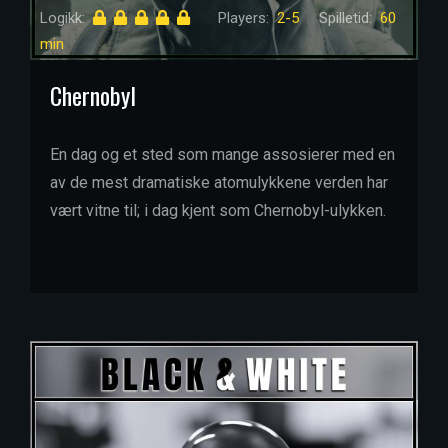
Logikk:
Players:
2-5
Spilletid:
60
min
Chernobyl
En dag og et sted som mange assosierer med en
av de mest dramatiske atomulykkene verden har
vært vitne til; i dag kjent som Chernobyl-ulykken.